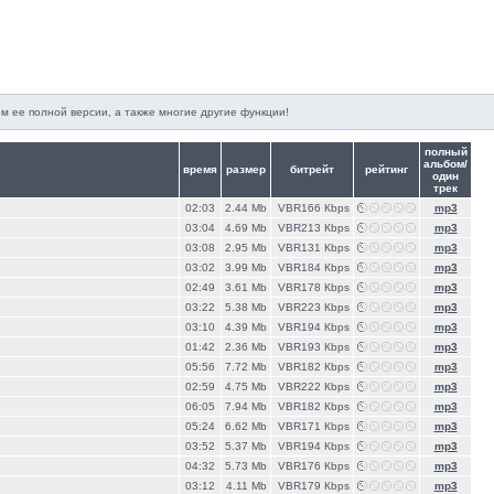
м ее полной версии, а также многие другие функции!
полный
альбом/
время
размер
битрейт
рейтинг
один
трек
02:03
2.44 Mb
VBR166 Кbps
mp3
03:04
4.69 Mb
VBR213 Кbps
mp3
03:08
2.95 Mb
VBR131 Кbps
mp3
03:02
3.99 Mb
VBR184 Кbps
mp3
02:49
3.61 Mb
VBR178 Кbps
mp3
03:22
5.38 Mb
VBR223 Кbps
mp3
03:10
4.39 Mb
VBR194 Кbps
mp3
01:42
2.36 Mb
VBR193 Кbps
mp3
05:56
7.72 Mb
VBR182 Кbps
mp3
02:59
4.75 Mb
VBR222 Кbps
mp3
06:05
7.94 Mb
VBR182 Кbps
mp3
05:24
6.62 Mb
VBR171 Кbps
mp3
03:52
5.37 Mb
VBR194 Кbps
mp3
04:32
5.73 Mb
VBR176 Кbps
mp3
03:12
4.11 Mb
VBR179 Кbps
mp3