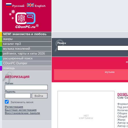
Русский
English
NEW! знакомства и любовь
жанры
Поиск
каталог mp3
музыка поколений
рейтинги, чарты и хиты 2026
расширенный поиск
m
CDonPC Dumper
помощь
музыка
АВТОРИЗАЦИЯ
Логин
Пароль
DOSE
Cote C
Запомнить меня
Формат
Регистрация
Год ре
Быстрая регистрация
Количе
Восстановление пароля
Общее 
Общий 
Жанр:
Автор 
Автор с