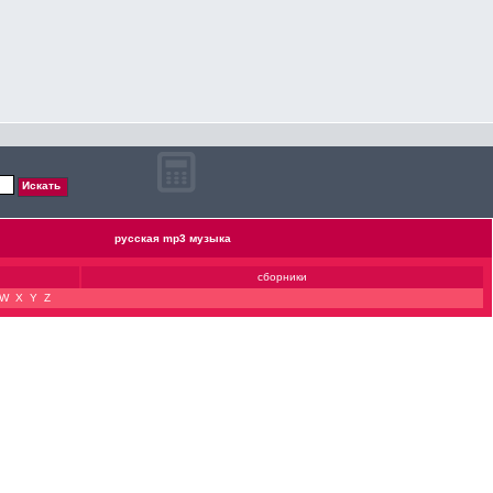
русская mp3 музыка
сборники
W
X
Y
Z