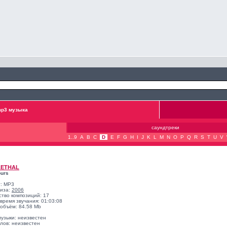
p3 музыка
саундтреки
1..9
A
B
C
D
E
F
G
H
I
J
K
L
M
N
O
P
Q
R
S
T
U
V
LETHAL
ours
: MP3
лиза:
2006
ство композиций: 17
время звучания: 01:03:08
объём: 84.58 Mb
музыки: неизвестен
лов: неизвестен