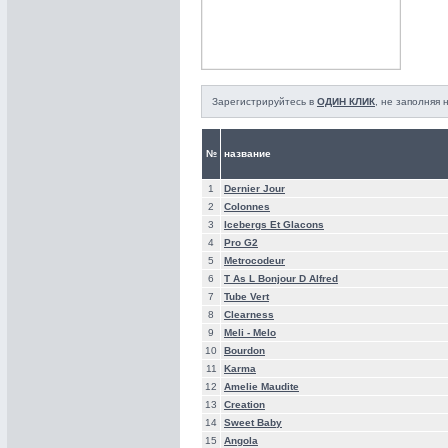
Зарегистрируйтесь в
ОДИН КЛИК
, не заполняя
№
название
1
Dernier Jour
2
Colonnes
3
Icebergs Et Glacons
4
Pro G2
5
Metrocodeur
6
T As L Bonjour D Alfred
7
Tube Vert
8
Clearness
9
Meli - Melo
10
Bourdon
11
Karma
12
Amelie Maudite
13
Creation
14
Sweet Baby
15
Angola