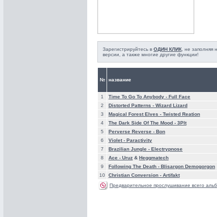
Зарегистрируйтесь в
ОДИН КЛИК
, не заполняя
версии, а также многие другие функции!
№
название
1
Time To Go To Anybody -
Full Face
2
Distorted Patterns -
Wizard Lizard
3
Magical Forest Elves -
Twisted Reation
4
The Dark Side Of The Mood -
3Plt
5
Perverse Reverse -
Bon
6
Violet -
Paractivity
7
Brazilian Jungle -
Electrypnose
8
Ace -
Uruz
&
Heggmatech
9
Following The Death -
Blisargon Demogorgon
10
Christian Conversion -
Artifakt
Предварительное прослушивание всего альб