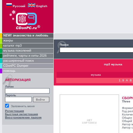
Русский
English
NEW! знакомства и любовь
жанры
Поиск
каталог mp3
музыка поколений
рейтинги, чарты и хиты 2026
расширенный поиск
mp3 музыка
CDonPC Dumper
помощь
музыка
АВТОРИЗАЦИЯ
1..9
A
B
Логин
Пароль
СБОР
Three
Запомнить меня
Формат
Регистрация
Год ре
Быстрая регистрация
Количе
Восстановление пароля
Общее 
Общий 
Автор 
Автор с