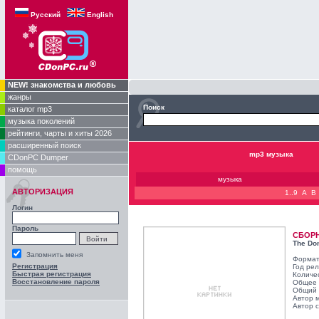
Русский
English
NEW! знакомства и любовь
жанры
Поиск
каталог mp3
музыка поколений
рейтинги, чарты и хиты 2026
расширенный поиск
mp3 музыка
CDonPC Dumper
помощь
музыка
АВТОРИЗАЦИЯ
1..9
A
B
Логин
Пароль
СБОР
The Do
Запомнить меня
Формат
Регистрация
Год ре
Быстрая регистрация
Количе
Восстановление пароля
Общее 
Общий 
Автор 
Автор с