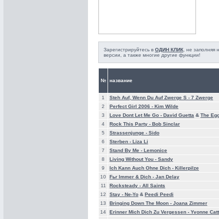
Зарегистрируйтесь в
ОДИН КЛИК
, не заполняя
версии, а также многие другие функции!
№
название
1
Steh Auf, Wenn Du Auf Zwerge S -
7 Zwerge
2
Perfect Girl 2006 -
Kim Wilde
3
Love Dont Let Me Go -
David Guetta
&
The Eg
4
Rock This Party -
Bob Sinclar
5
Strassenjunge -
Sido
6
Sterben -
Liza Li
7
Stand By Me -
Lemonice
8
Living Without You -
Sandy
9
Ich Kann Auch Ohne Dich -
Killerpilze
10
Fьr Immer & Dich -
Jan Delay
11
Rocksteady -
All Saints
12
Stay -
Ne-Yo
&
Peedi Peedi
13
Bringing Down The Moon -
Joana Zimmer
14
Erinner Mich Dich Zu Vergessen -
Yvonne Catt