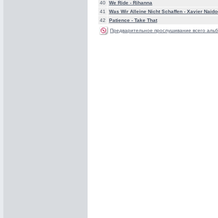
40
We Ride -
Rihanna
41
Was Wir Alleine Nicht Schaffen -
Xavier Naido
42
Patience -
Take That
Предварительное прослушивание всего альб