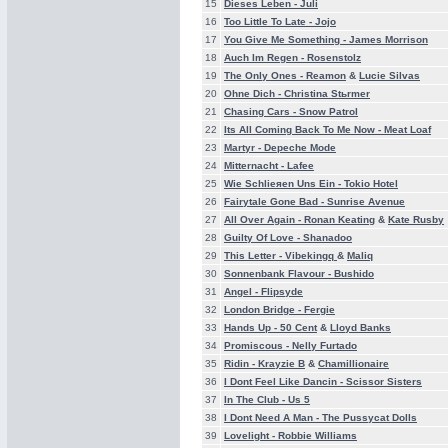
15
Dieses Leben -
Juli
16
Too Little To Late -
Jojo
17
You Give Me Something -
James Morrison
18
Auch Im Regen -
Rosenstolz
19
The Only Ones -
Reamon
&
Lucie Silvas
20
Ohne Dich -
Christina Stьrmer
21
Chasing Cars -
Snow Patrol
22
Its All Coming Back To Me Now -
Meat Loaf
23
Martyr -
Depeche Mode
24
Mitternacht -
Lafee
25
Wie Schlieяen Uns Ein -
Tokio Hotel
26
Fairytale Gone Bad -
Sunrise Avenue
27
All Over Again -
Ronan Keating
&
Kate Rusby
28
Guilty Of Love -
Shanadoo
29
This Letter -
Vibekingq
&
Maliq
30
Sonnenbank Flavour -
Bushido
31
Angel -
Flipsyde
32
London Bridge -
Fergie
33
Hands Up -
50 Cent
&
Lloyd Banks
34
Promiscous -
Nelly Furtado
35
Ridin -
Krayzie B
&
Chamillionaire
36
I Dont Feel Like Dancin -
Scissor Sisters
37
In The Club -
Us 5
38
I Dont Need A Man -
The Pussycat Dolls
39
Lovelight -
Robbie Williams