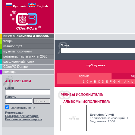
Русский
English
NEW! знакомства и любовь
жанры
Поиск
каталог mp3
музыка поколений
рейтинги, чарты и хиты 2026
расширенный поиск
mp3 музыка
CDonPC Dumper
помощь
музыка
са
АВТОРИЗАЦИЯ
1..9
A
B
C
D
E
F
G
H
I
J
K
L
Логин
РЕЛИЗЫ ИCПОЛНИТЕЛЯ:
Пароль
АЛЬБОМЫ ИСПОЛНИТЕЛЯ:
Запомнить меня
Регистрация
Evolution (Vinyl)
Быстрая регистрация
Количество композиций: 1
Восстановление пароля
Год релиза:
2006