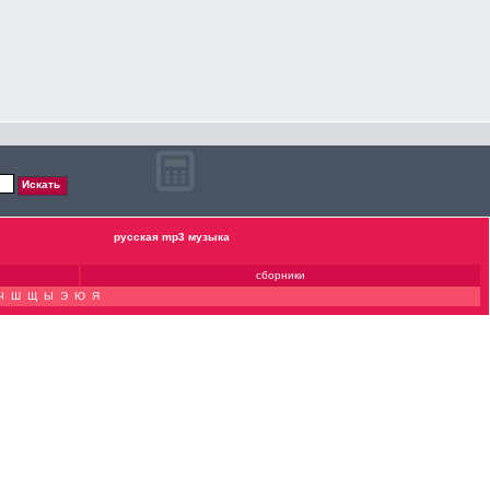
русская mp3 музыка
сборники
Ч
Ш
Щ
Ы
Э
Ю
Я