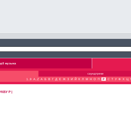
p3 музыка
саундтреки
1..9
A..Z
А
Б
В
Г
Д
Е
Ж
З
И
Й
К
Л
М
Н
О
П
Р
С
Т
У
Ф
Х
Ц
КВУ Р |