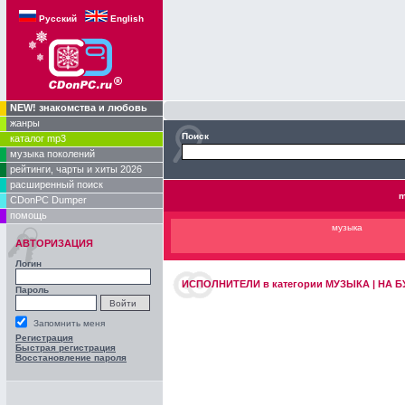
Русский
English
NEW! знакомства и любовь
жанры
Поиск
каталог mp3
музыка поколений
рейтинги, чарты и хиты 2026
расширенный поиск
m
CDonPC Dumper
помощь
музыка
АВТОРИЗАЦИЯ
Логин
ИСПОЛНИТЕЛИ
в категории
МУЗЫКА | НА БУ
Пароль
Запомнить меня
Регистрация
Быстрая регистрация
Восстановление пароля