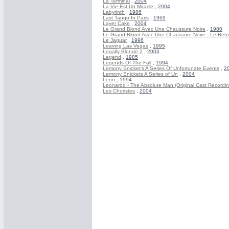
La Terminal
,
2004
La Vie Est Un Miracle
,
2004
Labyrinth
,
1986
Last Tango In Paris
,
1969
Layer Cake
,
2004
Le Grand Blond Avec Une Chaussure Noire
,
1980
Le Grand Blond Avec Une Chaussure Noire - Le Ret
Le Jaguar
,
1996
Leaving Las Vegas
,
1995
Legally Blonde 2
,
2003
Legend
,
1985
Legends Of The Fall
,
1994
Lemony Snicket's A Series Of Unfortunate Events
,
2
Lemony Snickets A Series of Un
,
2004
Leon
,
1994
Leonardo - The Absolute Man (Original Cast Recordin
Les Choristes
,
2004