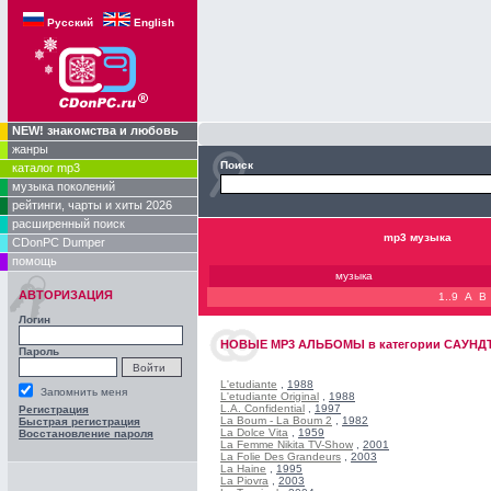
Русский
English
NEW! знакомства и любовь
жанры
Поиск
каталог mp3
музыка поколений
рейтинги, чарты и хиты 2026
расширенный поиск
mp3 музыка
CDonPC Dumper
помощь
музыка
АВТОРИЗАЦИЯ
1..9
A
B
Логин
НОВЫЕ
MP3 АЛЬБОМЫ
в категории
САУНДТР
Пароль
L'etudiante
,
1988
Запомнить меня
L'etudiante Original
,
1988
L.A. Confidential
,
1997
Регистрация
La Boum - La Boum 2
,
1982
Быстрая регистрация
La Dolce Vita
,
1959
Восстановление пароля
La Femme Nikita TV-Show
,
2001
La Folie Des Grandeurs
,
2003
La Haine
,
1995
La Piovra
,
2003